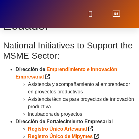
MSME Clearinghouse:
Ecuador
MSME Newsletter
Resources by Country
MSME Provisions in Trade Agreements
Hyperlinks to institutions and programs that provide support to SMEs
Inter-American Dialogue of High Level MSME Authorities
SICE – Foreign Trade Information System
National Initiatives to Support the
MSME Sector:
Dirección de
Emprendimiento e Innovación
Empresarial
Asistencia y acompañamiento al emprendedor
en proyectos productivos
Asistencia técnica para proyectos de innovación
productiva
Incubadora de proyectos
Dirección de Fortalecimiento Empresarial
Registro Único Artesanal
Registro Único de Mipymes