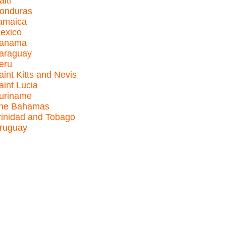
aiti
onduras
amaica
exico
anama
araguay
eru
aint Kitts and Nevis
aint Lucia
uriname
he Bahamas
rinidad and Tobago
ruguay