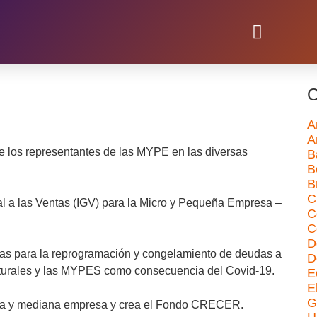
C
A
A
 de los representantes de las MYPE en las diversas
B
B
B
C
l a las Ventas (IGV) para la Micro y Pequeña Empresa –
C
C
D
ias para la reprogramación y congelamiento de deudas a
D
Naturales y las MYPES como consecuencia del Covid-19.
E
E
G
ueña y mediana empresa y crea el Fondo CRECER.