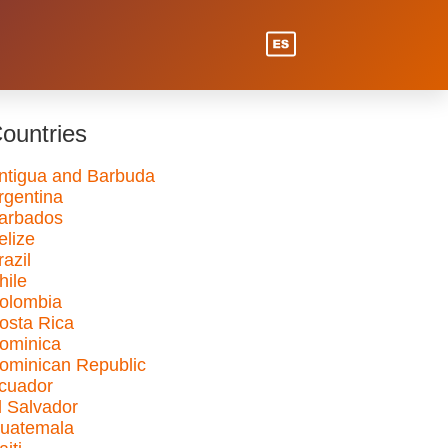
ountries
ntigua and Barbuda
rgentina
arbados
elize
razil
hile
olombia
osta Rica
ominica
ominican Republic
cuador
l Salvador
uatemala