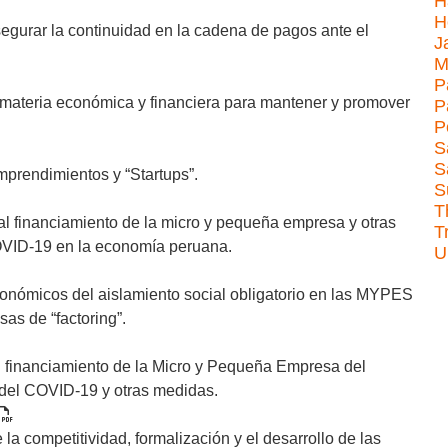
H
H
urar la continuidad en la cadena de pagos ante el
J
M
P
 materia económica y financiera para mantener y promover
P
P
S
S
prendimientos y “Startups”.
S
T
l financiamiento de la micro y pequeña empresa y otras
T
OVID-19 en la economía peruana.
U
conómicos del aislamiento social obligatorio en las MYPES
as de “factoring”.
 financiamiento de la Micro y Pequeña Empresa del
 del COVID-19 y otras medidas.
la competitividad, formalización y el desarrollo de las